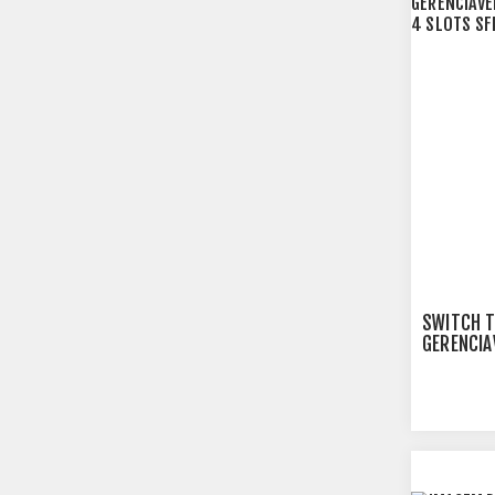
SWITCH T
GERENCIA
PORTAS C
- TPN027