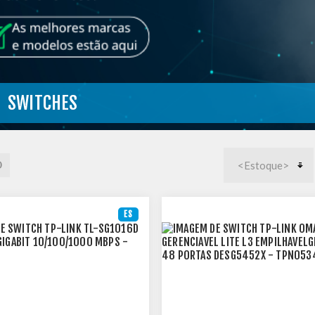
SWITCHES
ES