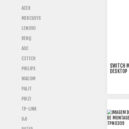
ACER
MERCUSYS
LENOVO
BENQ
AOC
C3TECH
SWITCH M
PHILIPS
DESKTOP 
MS105GP
WACOM
PALIT
PRIZI
TP-LINK
DJI