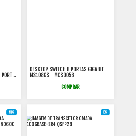
DESKTOP SWITCH 8 PORTAS GIGABIT
9 PORTAS
MS108GS - MCS0058
 -
COMPRAR
N/C
ES