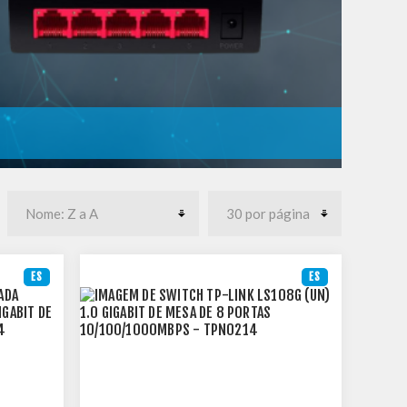
ES
ES