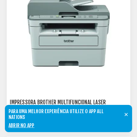
IMPRESSORA BROTHER MULTIFUNCIONAL LASER
MONOCROMATICA WI-FI 110V - DCP-B7535DW
PARA UMA MELHOR EXPERIÊNCIA UTILIZE O APP ALL
✕
NATIONS
COMPRAR
ABRIR NO APP