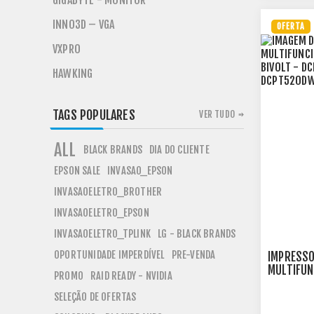
GIGABYTE - MONITOR
INNO3D – VGA
OFERTA
VXPRO
HAWKING
TAGS POPULARES
VER TUDO
ALL
BLACK BRANDS
DIA DO CLIENTE
EPSON SALE
INVASAO_EPSON
INVASAOELETRO_BROTHER
INVASAOELETRO_EPSON
INVASAOELETRO_TPLINK
LG - BLACK BRANDS
OPORTUNIDADE IMPERDÍVEL
PRE-VENDA
IMPRESS
MULTIFUN
PROMO
RAID READY - NVIDIA
COLORIDA
(SUBSTI
SELEÇÃO DE OFERTAS