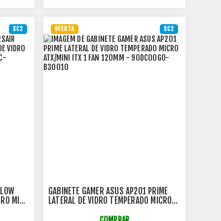
SC2
OFERTA
SC2
FLOW
GABINETE GAMER ASUS AP201 PRIME
RO MINI-
LATERAL DE VIDRO TEMPERADO MICRO
C-
ATX/MINI ITX 1 FAN 120MM -
90DC00G0-B30010
COMPRAR