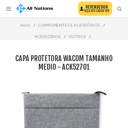
REVENDEDOR
FAÇA SEU CADASTRO
Início
/
COMPONENTES E ACESSÓRIOS
/
ACESSÓRIOS
/
OUTROS
/
Capa Protetora Wacom Tamanho Medio - Ack52701
CAPA PROTETORA WACOM TAMANHO
MEDIO - ACK52701