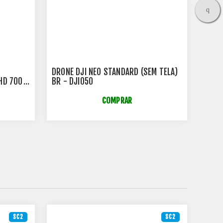
DRONE DJI NEO STANDARD (SEM TELA)
DRONE
 HD 700
BR - DJI050
BR D
B72021
COMPRAR
SC2
SC2