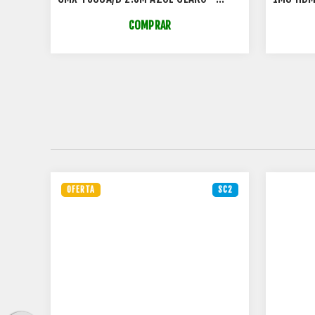
35104004
COMPRAR
ES
OFERTA
SC2