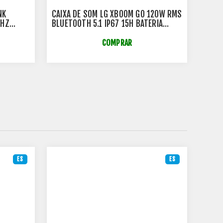
NK
CAIXA DE SOM LG XBOOM GO 120W RMS
MOUS
GHZ
BLUETOOTH 5.1 IP67 15H BATERIA
PRET
XG8T.ABRALLK
COMPRAR
ES
ES
OFE