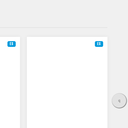
ES
ES