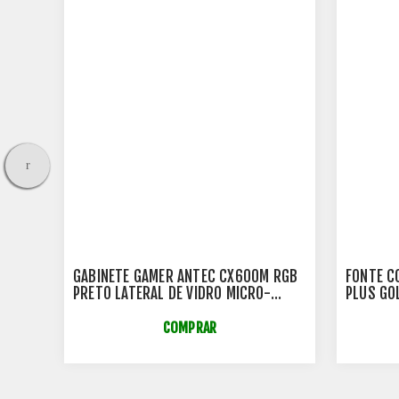
 NZXT
GABINETE GAMER ANTEC CX600M RGB
FONTE C
PRETO LATERAL DE VIDRO MICRO-
PLUS GO
ATX/ITX - 0-761345-10118-9
7503-A
COMPRAR