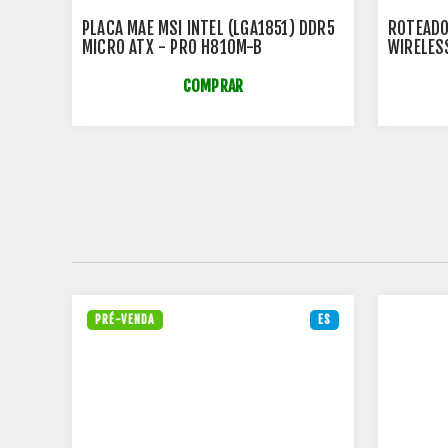
5
PLACA MAE MSI INTEL (LGA1851) DDR5
ROTEADO
MICRO ATX - PRO H810M-B
WIRELES
- MTP0
COMPRAR
ES
PRÉ-VENDA
ES