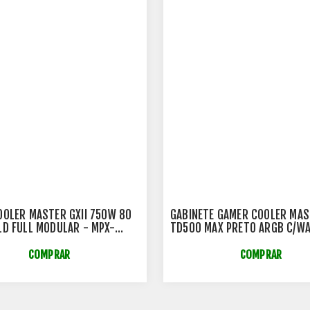
OOLER MASTER GXII 750W 80
GABINETE GAMER COOLER MA
LD FULL MODULAR - MPX-
TD500 MAX PRETO ARGB C/W
FAG-2BWO
COOLER E FONTE 850W GOLD 
TD500V2-MGNN85-SL0
COMPRAR
COMPRAR