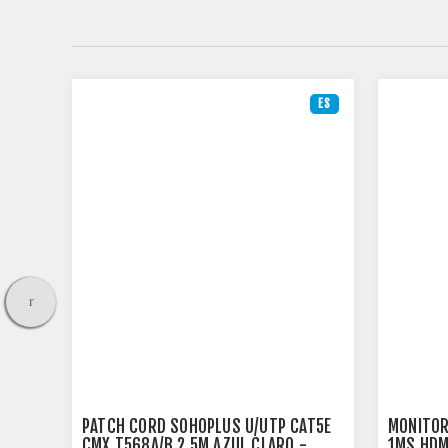
ES
ES
EAR
PATCH CORD SOHOPLUS U/UTP CAT5E
MONITOR
440A-
CMX T568A/B 2.5M AZUL CLARO -
1MS HDM