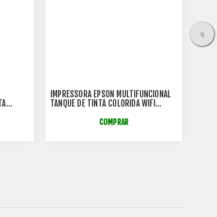
IMPRESSORA EPSON MULTIFUNCIONAL
IMPR
TA
TANQUE DE TINTA COLORIDA WIFI
MULT
0W
BIVOLT - L5590
MONO
B753
COMPRAR