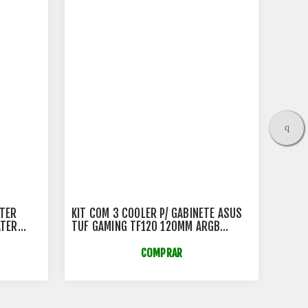
STER
KIT COM 3 COOLER P/ GABINETE ASUS
GABI
ATER
TUF GAMING TF120 120MM ARGB
BRAN
-
BRANCO - 90DA0033-B00030
ATX/
COMPRAR