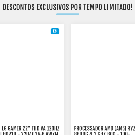
DESCONTOS EXCLUSIVOS POR TEMPO LIMITADO!
ES
 LG GAMER 22" FHD VA 120HZ
PROCESSADOR AMD (AM5) RYZ
I HDR10 - 22U403A-B.AWZM
8600G 4.3 GHZ BOX - 100-