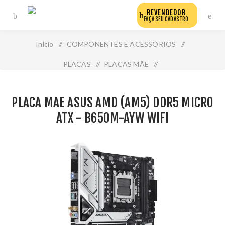
REVENDEDOR
FAÇA SEU CADASTRO
Início
/
COMPONENTES E ACESSÓRIOS
/
PLACAS
/
PLACAS MÃE
/
Placa Mae Asus Amd (Am5) Ddr5 Micro Atx - B650m-Ayw
PLACA MAE ASUS AMD (AM5) DDR5 MICRO
Wifi
ATX - B650M-AYW WIFI