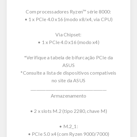
Com processadores Ryzen™ série 8000:
• 1 x PCIe 4.0 x16 (modo x8/x4, via CPU)
Via Chipset:
• 1 x PCIe 4.0 x16 (modo x4)
*Verifique a tabela de bifurcação PCIe da
ASUS
*Consulte a lista de dispositivos compatíveis
no site da ASUS
________________________________________
Armazenamento
• 2 x slots M.2 (tipo 2280, chave M)
• M.2_1:
• PCIe 5.0 x4 (com Ryzen 9000/7000)