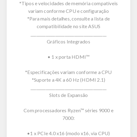
*Tipos e velocidades de memória compatíveis
variam conforme CPU e configuração
*Para mais detalhes, consulte a lista de
compatibilidade no site ASUS
________________________________________
Gráficos Integrados
• 1 x porta HDMI™
*Especificações variam conforme a CPU
*Suporte a 4K a 60 Hz (HDMI 2.1)
________________________________________
Slots de Expansão
Com processadores Ryzen™ séries 9000 e
7000:
•1 x PCIe 4.0 x16 (modo x16, via CPU)