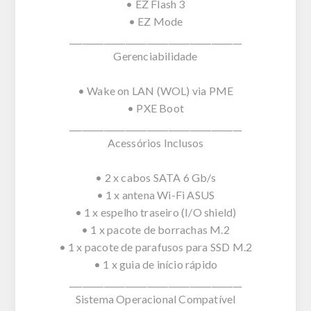
• EZ Flash 3
• EZ Mode
________________________________________
Gerenciabilidade
• Wake on LAN (WOL) via PME
• PXE Boot
________________________________________
Acessórios Inclusos
• 2 x cabos SATA 6 Gb/s
• 1 x antena Wi-Fi ASUS
• 1 x espelho traseiro (I/O shield)
• 1 x pacote de borrachas M.2
• 1 x pacote de parafusos para SSD M.2
• 1 x guia de início rápido
________________________________________
Sistema Operacional Compatível