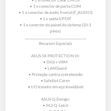
• 1 x conector de porta COM
• 1 x conector de áudio frontal (F_AUDIO)
• 1 x saída S/PDIF
• 1 x conector do painel do sistema (10-1
pinos)
________________________________________
Recursos Especiais
ASUS 5X PROTECTION III:
• DIGI+ VRM
• LANGuard
• Proteção contra sobretensão
• SafeSlot Core+
• I/O traseiro em aço inoxidável
ASUS Q-Design:
• M.2 Q-Latch