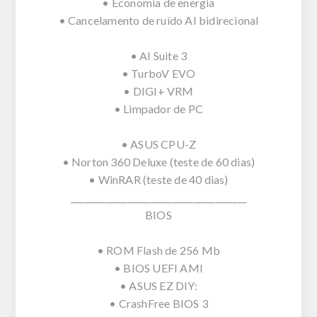
• Economia de energia
• Cancelamento de ruído AI bidirecional
• AI Suite 3
• TurboV EVO
• DIGI+ VRM
• Limpador de PC
• ASUS CPU-Z
• Norton 360 Deluxe (teste de 60 dias)
• WinRAR (teste de 40 dias)
________________________________________
BIOS
• ROM Flash de 256 Mb
• BIOS UEFI AMI
• ASUS EZ DIY:
• CrashFree BIOS 3