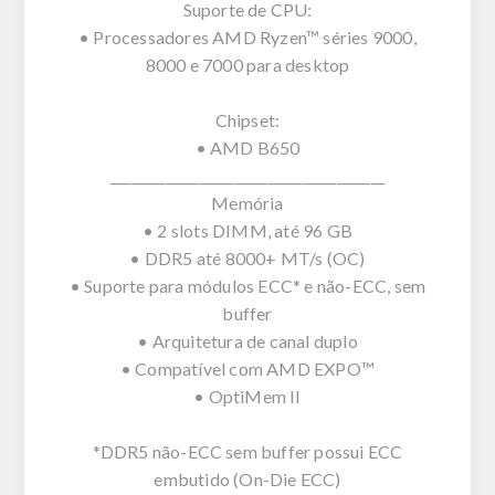
Suporte de CPU:
• Processadores AMD Ryzen™ séries 9000,
8000 e 7000 para desktop
Chipset:
• AMD B650
________________________________________
Memória
• 2 slots DIMM, até 96 GB
• DDR5 até 8000+ MT/s (OC)
• Suporte para módulos ECC* e não-ECC, sem
buffer
• Arquitetura de canal duplo
• Compatível com AMD EXPO™
• OptiMem II
*DDR5 não-ECC sem buffer possui ECC
embutido (On-Die ECC)