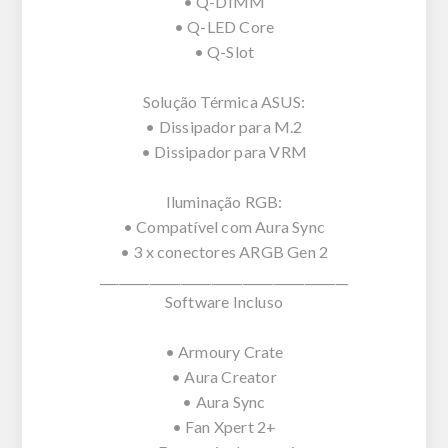
• Q-DIMM
• Q-LED Core
• Q-Slot
Solução Térmica ASUS:
• Dissipador para M.2
• Dissipador para VRM
Iluminação RGB:
• Compatível com Aura Sync
• 3 x conectores ARGB Gen 2
________________________________________
Software Incluso
• Armoury Crate
• Aura Creator
• Aura Sync
• Fan Xpert 2+