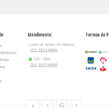
lo
Atendimento:
Formas de 
Central de Vendas (All Nations):
os
ﾠ
(21) 3523-8000
cedimentos
direto
SAC / RMA:
ﾠ
(21) 3523-8000
tes
is