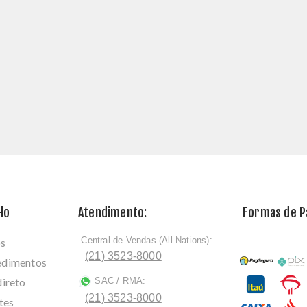
lo
Atendimento:
Formas de 
Central de Vendas (All Nations):
os
ﾠ
(21) 3523-8000
cedimentos
direto
SAC / RMA:
ﾠ
(21) 3523-8000
tes