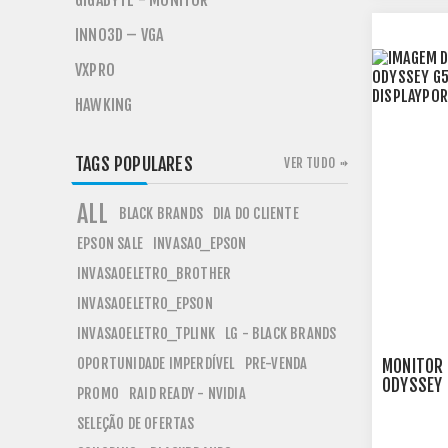
GIGABYTE - MONITOR
INNO3D – VGA
VXPRO
HAWKING
TAGS POPULARES
VER TUDO
ALL
BLACK BRANDS
DIA DO CLIENTE
EPSON SALE
INVASAO_EPSON
INVASAOELETRO_BROTHER
INVASAOELETRO_EPSON
INVASAOELETRO_TPLINK
LG - BLACK BRANDS
OPORTUNIDADE IMPERDÍVEL
PRE-VENDA
MONITOR
ODYSSEY 
PROMO
RAID READY - NVIDIA
HDMI DIS
LC34G55
SELEÇÃO DE OFERTAS