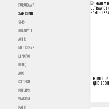
FURUKAWA
SAMSUNG
SMS
GIGABYTE
ACER
MERCUSYS
LENOVO
BENQ
AOC
MONITOR
C3TECH
QHD 100H
- LS34C
PHILIPS
WACOM
PALIT