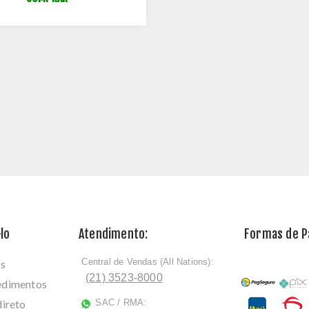
lo
Atendimento:
Formas de 
Central de Vendas (All Nations):
os
ﾠ
(21) 3523-8000
cedimentos
direto
SAC / RMA:
ﾠ