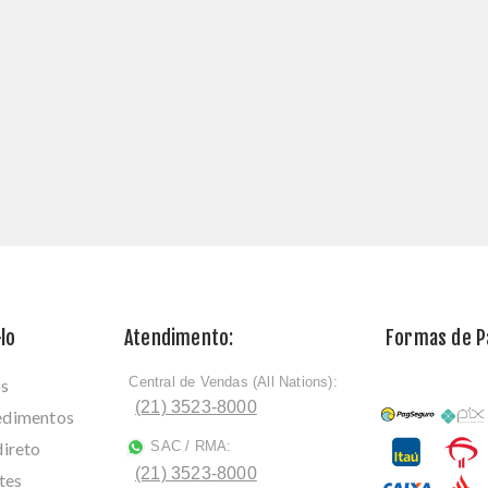
lo
Atendimento:
Formas de 
Central de Vendas (All Nations):
os
ﾠ
(21) 3523-8000
cedimentos
direto
SAC / RMA:
ﾠ
(21) 3523-8000
tes