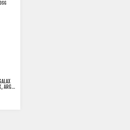
GALAX
X, ARGB,
5MD6DSG