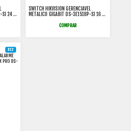
L
SWITCH HIKVISION GERENCIAVEL
-SI 24
METALICO GIGABIT DS-3E1518P-SI 16
S + 02
PORTAS POE 10/100/1000MBPS 02
PORTAS SFP GIGA- HK1061
COMPRAR
SC2