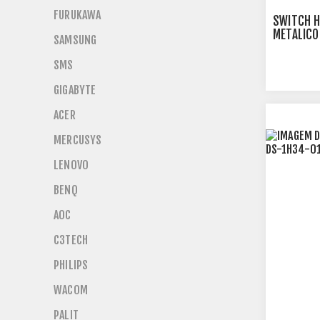
FURUKAWA
SWITCH H
METALICO
SAMSUNG
PORTAS P
PORTAS S
SMS
GIGABYTE
ACER
MERCUSYS
LENOVO
BENQ
AOC
C3TECH
PHILIPS
WACOM
PALIT