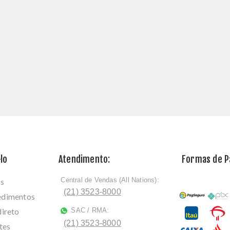
lo
Atendimento:
Formas de 
Central de Vendas (All Nations):
os
ﾠ
(21) 3523-8000
cedimentos
direto
SAC / RMA:
ﾠ
(21) 3523-8000
tes