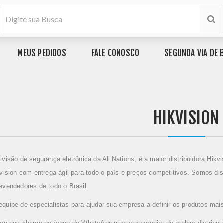
MEUS PEDIDOS
FALE CONOSCO
SEGUNDA VIA DE 
HIKVISION
visão de segurança eletrônica da All Nations, é a maior distribuidora Hikvi
vision com entrega ágil para todo o país e preços competitivos. Somos dis
vendedores de todo o Brasil.
uipe de especialistas para ajudar sua empresa a definir os produtos mai
ou nos chame no ícone do WhatsApp
para ser parceiro do melhor distribui