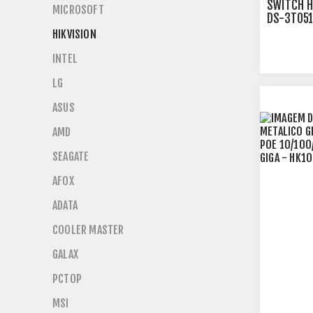
SWITCH H
MICROSOFT
DS-3T051
PORTAS H
HIKVISION
INTEL
LG
ASUS
AMD
SEAGATE
AFOX
ADATA
COOLER MASTER
GALAX
PCTOP
MSI