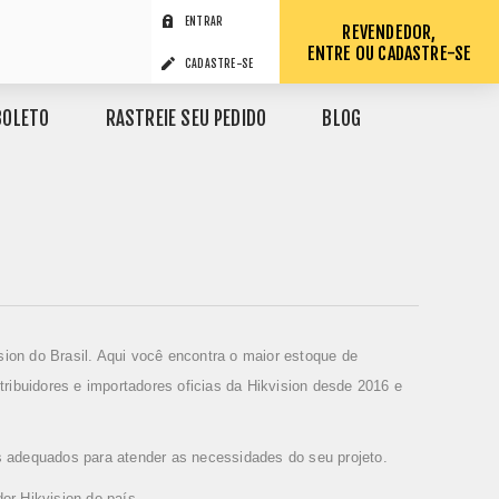
ENTRAR
REVENDEDOR,
ENTRE OU CADASTRE-SE
CADASTRE-SE
BOLETO
RASTREIE SEU PEDIDO
BLOG
sion do Brasil
. Aqui você encontra o maior estoque de
tribuidores e importadores oficias da Hikvision desde 2016 e
s adequados para atender as necessidades do seu projeto.
dor Hikvision do país.