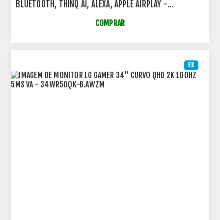
BLUETOOTH, THINQ AI, ALEXA, APPLE AIRPLAY -
43AU801C0SA.AWZ
COMPRAR
ES