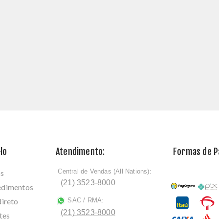
lo
Atendimento:
Formas de 
Central de Vendas (All Nations):
os
ﾠ
(21) 3523-8000
cedimentos
direto
SAC / RMA:
ﾠ
(21) 3523-8000
tes