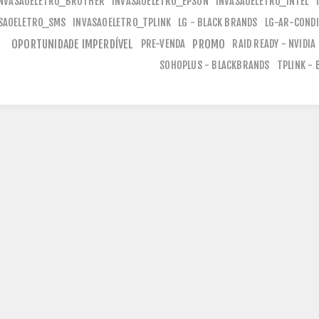
INVASAOELETRO_BROTHER
INVASAOELETRO_EPSON
INVASAOELETRO_INTEL
SAOELETRO_SMS
INVASAOELETRO_TPLINK
LG - BLACK BRANDS
LG-AR-COND
OPORTUNIDADE IMPERDÍVEL
PRE-VENDA
PROMO
RAID READY - NVIDIA
SOHOPLUS - BLACKBRANDS
TPLINK -