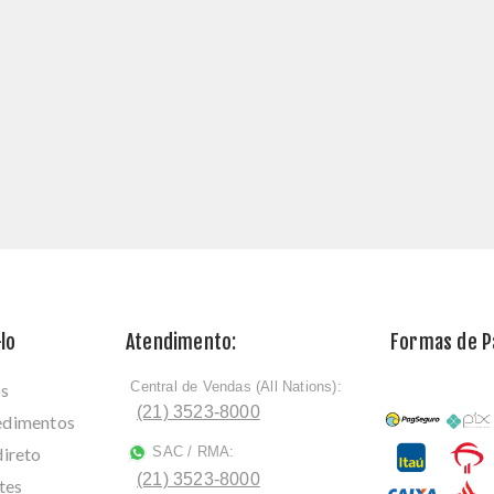
lo
Atendimento:
Formas de 
Central de Vendas (All Nations):
os
ﾠ
(21) 3523-8000
cedimentos
direto
SAC / RMA:
ﾠ
(21) 3523-8000
tes