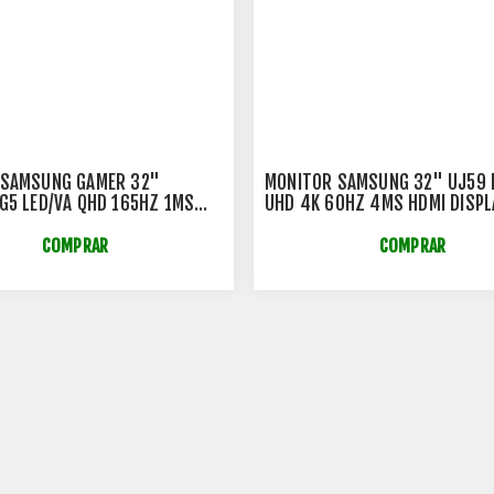
 SAMSUNG GAMER 32"
MONITOR SAMSUNG 32" UJ59 
G5 LED/VA QHD 165HZ 1MS
UHD 4K 60HZ 4MS HDMI DISP
PLAYPORT VESA -
VESA - LU32J590UQLMZD
52ELMZD
COMPRAR
COMPRAR