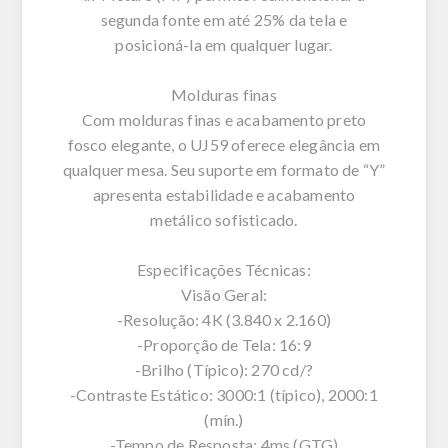
segunda fonte em até 25% da tela e
posicioná-la em qualquer lugar.
Molduras finas
Com molduras finas e acabamento preto
fosco elegante, o UJ59 oferece elegância em
qualquer mesa. Seu suporte em formato de “Y”
apresenta estabilidade e acabamento
metálico sofisticado.
Especificações Técnicas:
Visão Geral:
-Resolução: 4K (3.840 x 2.160)
-Proporção de Tela: 16:9
-Brilho (Típico): 270 cd/?
-Contraste Estático: 3000:1 (típico), 2000:1
(mín.)
-Tempo de Resposta: 4ms (GTG)