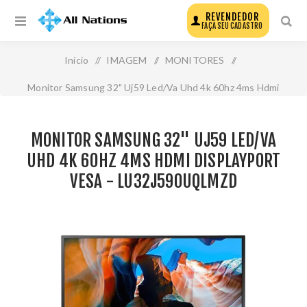
REVENDEDOR
FAÇA SEU CADASTRO
Início
/
IMAGEM
/
MONITORES
/
Monitor Samsung 32" Uj59 Led/Va Uhd 4k 60hz 4ms Hdmi
Displayport Vesa - Lu32j590uqlmzd
MONITOR SAMSUNG 32" UJ59 LED/VA
UHD 4K 60HZ 4MS HDMI DISPLAYPORT
VESA - LU32J590UQLMZD