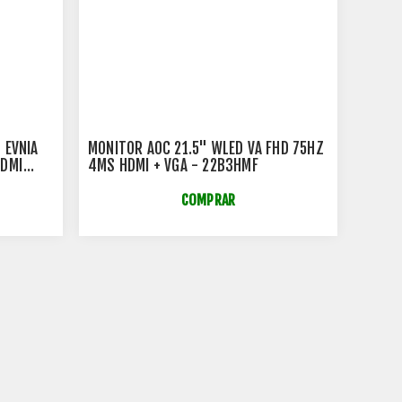
 EVNIA
MONITOR AOC 21.5" WLED VA FHD 75HZ
HDMI
4MS HDMI + VGA - 22B3HMF
00FQ/57
COMPRAR