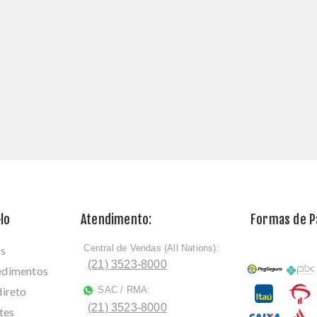
lo
Atendimento:
Formas de 
Central de Vendas (All Nations):
os
ﾠ
(21) 3523-8000
cedimentos
direto
SAC / RMA:
ﾠ
(21) 3523-8000
tes