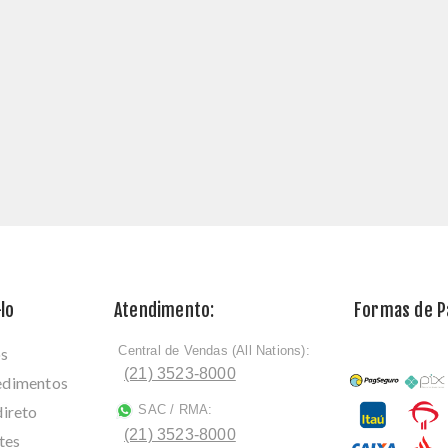
lo
Atendimento:
Formas de 
Central de Vendas (All Nations):
os
ﾠ
(21) 3523-8000
cedimentos
direto
SAC / RMA:
ﾠ
(21) 3523-8000
tes