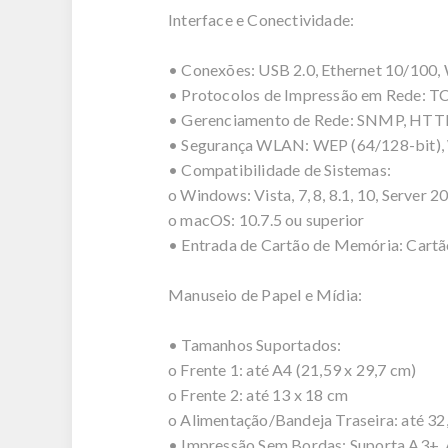
Interface e Conectividade:
• Conexões: USB 2.0, Ethernet 10/100, W
• Protocolos de Impressão em Rede: T
• Gerenciamento de Rede: SNMP, HTT
• Segurança WLAN: WEP (64/128-bit)
• Compatibilidade de Sistemas:
o Windows: Vista, 7, 8, 8.1, 10, Server 
o macOS: 10.7.5 ou superior
• Entrada de Cartão de Memória: Cart
Manuseio de Papel e Mídia:
• Tamanhos Suportados:
o Frente 1: até A4 (21,59 x 29,7 cm)
o Frente 2: até 13 x 18 cm
o Alimentação/Bandeja Traseira: até 32
• Impressão Sem Bordas: Suporta A3+, A