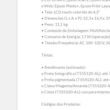
o Web: Epson Photo+, Epson Print Layo
• Tela: LCD touch colorido de 4,3”
• Dimensões (L x A x P): 52,3 x 16,9 x 3
• Peso: 11,1 kg
• Conteúdo da Embalagem: Multifunciona
• Consumo de Energia: 17 W (operação
• Tensão/Frequência: AC 100–120 V, 5
Tintas:
• Rendimento (estimado):
o Preta fotográfica (T555120-AL): até 
o Preta pigmentada (T554120-AL): até 
o Ciano/Magenta/Amarela (T555220-AL
o Cinza (T555520-AL): uso para impres
Códigos dos Produtos: