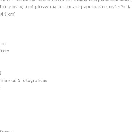
ico glossy, semi-glossy, matte, fine art, papel para transferênci
24,1 cm)
 mm
00 cm
)
rmais ou 5 fotográficas
a
nSmart