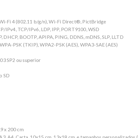
i-Fi 4 (802.11 b/g/n), Wi-Fi Direct®, PictBridge
CP/IPv4, TCP/IPv6, LDP, IPP, PORT9100, WSD
P, DHCP, BOOTP, APIPA, PING, DDNS, mDNS, SLP, LLTD
, WPA-PSK (TKIP), WPA2-PSK (AES), WPA3-SAE (AES)
2003 SP2 ou superior
ão SD
,9 x 200 cm
3, A4, Carta, 10x15 cm, 13x18 cm, e tamanhos personalizados (5