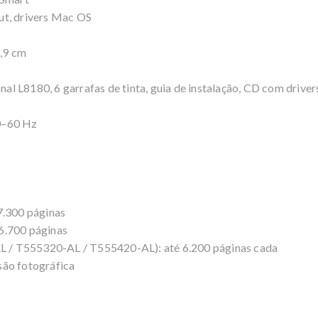
ut, drivers Mac OS
7,9 cm
l L8180, 6 garrafas de tinta, guia de instalação, CD com driver
)
0–60 Hz
7.300 páginas
6.700 páginas
 / T555320-AL / T555420-AL): até 6.200 páginas cada
são fotográfica