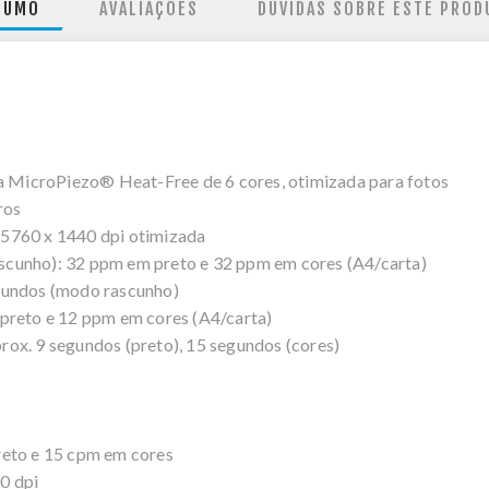
SUMO
AVALIAÇÕES
DÚVIDAS SOBRE ESTE PROD
ta MicroPiezo® Heat-Free de 6 cores, otimizada para fotos
ros
5760 x 1440 dpi otimizada
cunho): 32 ppm em preto e 32 ppm em cores (A4/carta)
gundos (modo rascunho)
preto e 12 ppm em cores (A4/carta)
ox. 9 segundos (preto), 15 segundos (cores)
reto e 15 cpm em cores
0 dpi