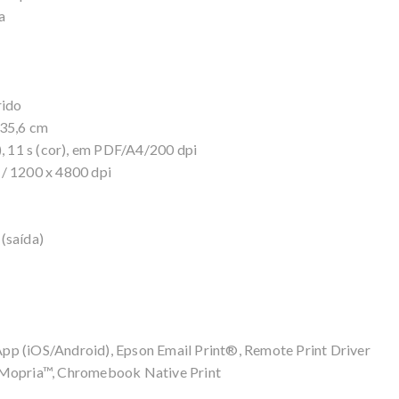
a
rido
 35,6 cm
), 11 s (cor), em PDF/A4/200 dpi
/ 1200 x 4800 dpi
 (saída)
pp (iOS/Android), Epson Email Print®, Remote Print Driver
 Mopria™, Chromebook Native Print