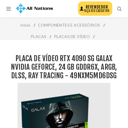
REVENDEDOR
FAÇA SEU CADASTRO
Início
/
COMPONENTES E ACESSÓRIOS
/
PLACAS
/
PLACAS DE VÍDEO
/
Placa de Vídeo Rtx 4090 Sg Galax Nvidia Geforce, 24 Gb
PLACA DE VÍDEO RTX 4090 SG GALAX
Gddr6x, Argb, Dlss, Ray Tracing - 49nxm5md6dsg
NVIDIA GEFORCE, 24 GB GDDR6X, ARGB,
DLSS, RAY TRACING - 49NXM5MD6DSG