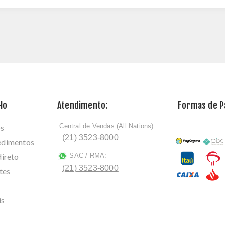
lo
Atendimento:
Formas de 
Central de Vendas (All Nations):
os
ﾠ
(21) 3523-8000
cedimentos
direto
SAC / RMA:
ﾠ
(21) 3523-8000
tes
is