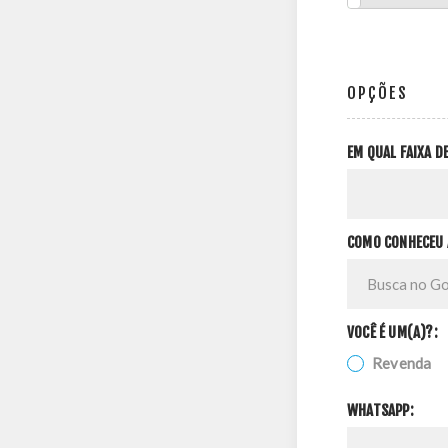
OPÇÕES
EM QUAL FAIXA 
COMO CONHECEU 
VOCÊ É UM(A)?:
Revenda
WHATSAPP: