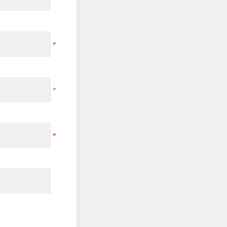
*
*
*