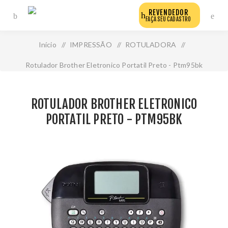
REVENDEDOR
FAÇA SEU CADASTRO
Início
/
IMPRESSÃO
/
ROTULADORA
/
Rotulador Brother Eletronico Portatil Preto - Ptm95bk
ROTULADOR BROTHER ELETRONICO
PORTATIL PRETO - PTM95BK