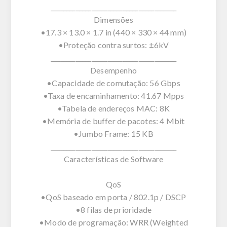
________________________________________
Dimensões
•17.3 × 13.0 × 1.7 in (440 × 330 × 44 mm)
•Proteção contra surtos: ±6kV
________________________________________
Desempenho
•Capacidade de comutação: 56 Gbps
•Taxa de encaminhamento: 41.67 Mpps
•Tabela de endereços MAC: 8K
•Memória de buffer de pacotes: 4 Mbit
•Jumbo Frame: 15 KB
________________________________________
Características de Software
QoS
•QoS baseado em porta / 802.1p / DSCP
•8 filas de prioridade
•Modo de programação: WRR (Weighted