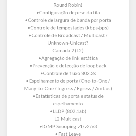
Round Robin)
•Configuração de peso da fila
•Controle de largura de banda por porta
•Controle de tempestades (kbps/pps)
•Controle de Broadcast / Multicast /
Unknown-Unicast?
Camada 2 (L2)
•Agregação de link estática
•Prevenção e detecção de loopback
•Controle de fluxo 802.3x
•Espelhamento de porta (One-to-One /
Many-to-One / Ingress / Egress / Ambos)
•Estatísticas de porta e status de
espelhamento
•LLDP (802.1ab)
L2 Multicast
•IGMP Snooping v1/v2/v3
•Fast Leave