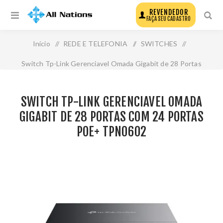
REVENDEDOR
FAÇA SEU CADASTRO
Início
/
REDE E TELEFONIA
/
SWITCHES
/
Switch Tp-Link Gerenciavel Omada Gigabit de 28 Portas
com 24 Portas Poe+ Tpn0602
SWITCH TP-LINK GERENCIAVEL OMADA
GIGABIT DE 28 PORTAS COM 24 PORTAS
POE+ TPN0602