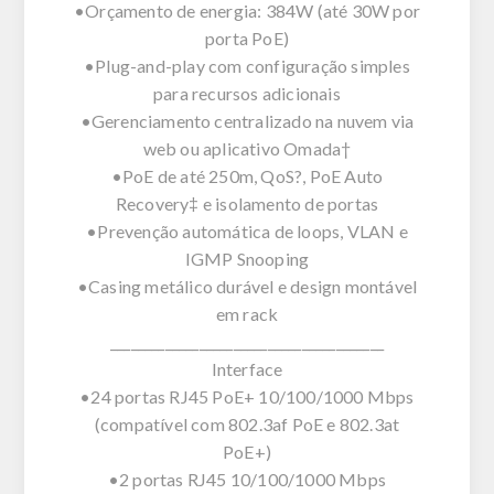
•Orçamento de energia: 384W (até 30W por
porta PoE)
•Plug-and-play com configuração simples
para recursos adicionais
•Gerenciamento centralizado na nuvem via
web ou aplicativo Omada†
•PoE de até 250m, QoS?, PoE Auto
Recovery‡ e isolamento de portas
•Prevenção automática de loops, VLAN e
IGMP Snooping
•Casing metálico durável e design montável
em rack
________________________________________
Interface
•24 portas RJ45 PoE+ 10/100/1000 Mbps
(compatível com 802.3af PoE e 802.3at
PoE+)
•2 portas RJ45 10/100/1000 Mbps