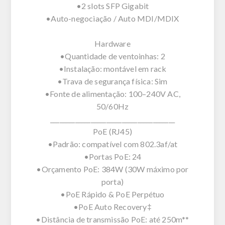
•2 slots SFP Gigabit
•Auto-negociação / Auto MDI/MDIX
Hardware
•Quantidade de ventoinhas: 2
•Instalação: montável em rack
•Trava de segurança física: Sim
•Fonte de alimentação: 100–240V AC,
50/60Hz
________________________________________
PoE (RJ45)
•Padrão: compatível com 802.3af/at
•Portas PoE: 24
•Orçamento PoE: 384W (30W máximo por
porta)
•PoE Rápido & PoE Perpétuo
•PoE Auto Recovery‡
•Distância de transmissão PoE: até 250m**