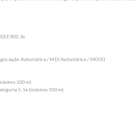
 IEEE 802.3x
gociação Automática / MDI Automático / MDIX)
(máximo 100 m)
egoria 5, 5e (máximo 100 m)