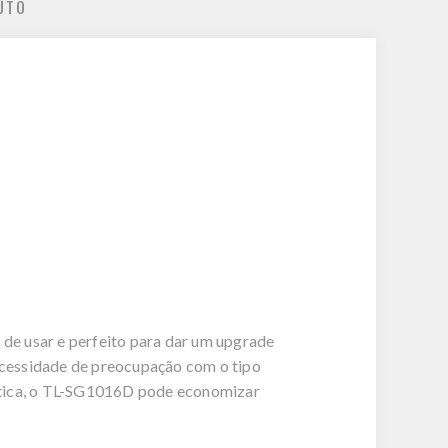
UTO
de usar e perfeito para dar um upgrade
cessidade de preocupação com o tipo
rgética, o TL-SG1016D pode economizar