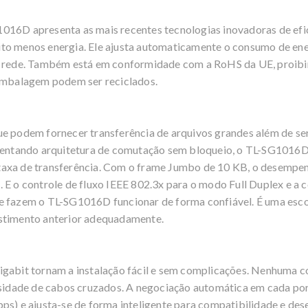
016D apresenta as mais recentes tecnologias inovadoras de efi
to menos energia. Ele ajusta automaticamente o consumo de ener
a rede. Também está em conformidade com a RoHS da UE, proibin
 embalagem podem ser reciclados.
ue podem fornecer transferência de arquivos grandes além de s
ntando arquitetura de comutação sem bloqueio, o TL-SG1016D 
axa de transferência. Com o frame Jumbo de 10 KB, o desempen
. E o controle de fluxo IEEE 802.3x para o modo Full Duplex e a
e fazem o TL-SG1016D funcionar de forma confiável. É uma escolh
estimento anterior adequadamente.
igabit tornam a instalação fácil e sem complicações. Nenhuma c
dade de cabos cruzados. A negociação automática em cada port
ps) e ajusta-se de forma inteligente para compatibilidade e de