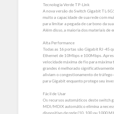
Tecnologia Verde TP-Link
A nova versão do Switch Gigabit TL-SG1
muito a capacidade de sua rede com mui
para limitar a pegada de carbono da su
Além disso, a maioria dos materiais de
Alta Performance
Todas as 16 portas são Gigabit RJ-45 q
Ethernet de 10Mbps e 100Mbps. Aprese
velocidade máxima de fio para máxima t
grandes é melhorado significativamente
aliviam o congestionamento de tráfego 
para Gigabit enquanto protege seu inv
Fácil de Usar
Os recursos automáticos deste switch g
MDI/MDIX automático elimina a necessi
dispositivo de rede (10, 100 ou 1000 Mb