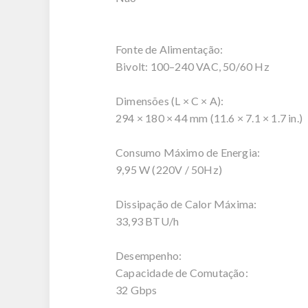
Fonte de Alimentação:
Bivolt: 100–240 VAC, 50/60 Hz
Dimensões (L × C × A):
294 × 180 × 44 mm (11.6 × 7.1 × 1.7 in.)
Consumo Máximo de Energia:
9,95 W (220V / 50Hz)
Dissipação de Calor Máxima:
33,93 BTU/h
Desempenho:
Capacidade de Comutação:
32 Gbps