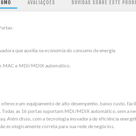
SUMO
AVALIAÇÕES
DÚVIDAS SOBRE ESTE PROD
Portas:
ovadora que auxilia na economia do consumo de energia
eço MAC e MDI/MDIX automático.
ferece um equipamento de alto desempenho, baixo custo, fácil 
 Todas as 16 portas suportam MDI/MDIX automático, sem a ne
 play. Além disso, com a tecnologia inovadora de eficiência ene
ão ecologicamente correta para sua rede de negócios.