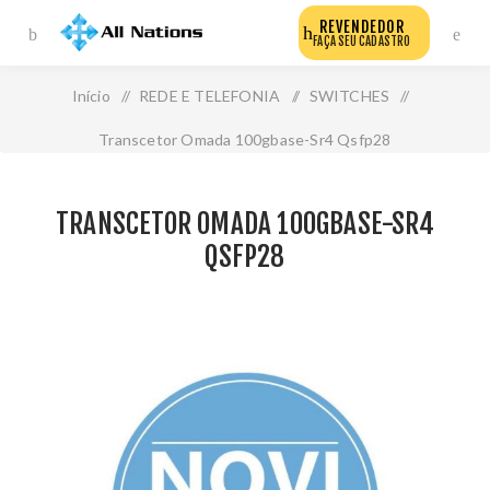
REVENDEDOR
FAÇA SEU CADASTRO
Início
/
REDE E TELEFONIA
/
SWITCHES
/
Transcetor Omada 100gbase-Sr4 Qsfp28
TRANSCETOR OMADA 100GBASE-SR4
QSFP28