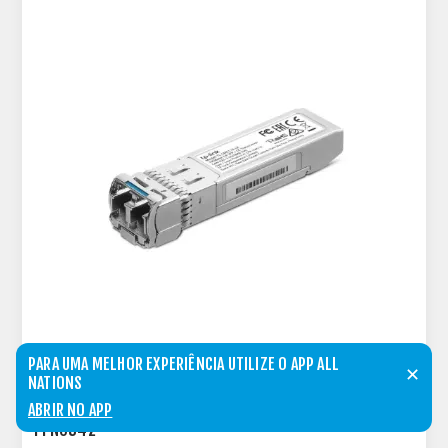
PARA UMA MELHOR EXPERIÊNCIA UTILIZE O APP ALL
✕
NATIONS
MODULO SFP TP-LINK SM5110-LR MINI GBIC 10G -
ABRIR NO APP
TPN0342