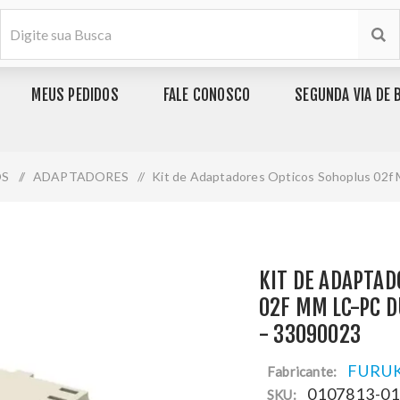
MEUS PEDIDOS
FALE CONOSCO
SEGUNDA VIA DE 
OS
/
ADAPTADORES
/
Kit de Adaptadores Opticos Sohoplus 02f 
KIT DE ADAPTAD
02F MM LC-PC D
- 33090023
FURU
Fabricante:
0107813-0
SKU: