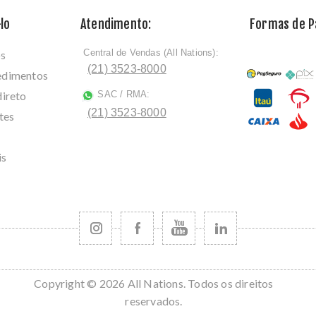
lo
Atendimento:
Formas de 
Central de Vendas (All Nations):
os
ﾠ
(21) 3523-8000
cedimentos
direto
SAC / RMA:
ﾠ
(21) 3523-8000
tes
is
Copyright © 2026 All Nations. Todos os direitos
reservados.