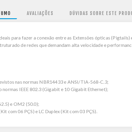
SUMO
AVALIAÇÕES
DÚVIDAS SOBRE ESTE PROD
eais para fazer a conexão entre as Extensões ópticas (Pigtails
ruturado de redes que demandam alta velocidade e performance
previstos nas normas NBR14433 e ANSI/TIA-568-C.3;
o normas IEEE 802.3 (Gigabit e 10 Gigabit Ethernet);
2.5) e OM2 (50.0);
(Kit com 06 PÇS) e LC Duplex (Kit com 03 PÇS).