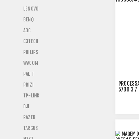
LENOVO
BENQ
AOC
C3TECH
PHILIPS
WACOM
PALIT
PROCESSA
PRIZI
5700 3.7
1000007
TP-LINK
DJI
RAZER
TARGUS