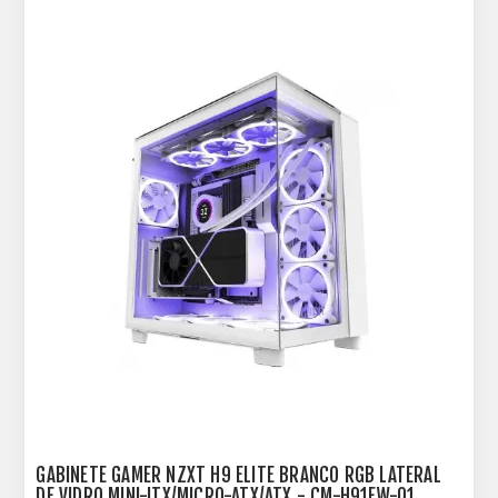
GABINETE GAMER NZXT H9 ELITE BRANCO RGB LATERAL
DE VIDRO MINI-ITX/MICRO-ATX/ATX - CM-H91EW-01