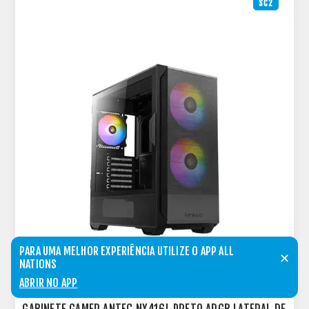
SC2
PARA UMA MELHOR EXPERIÊNCIA UTILIZE O APP ALL
✕
NATIONS
ABRIR NO APP