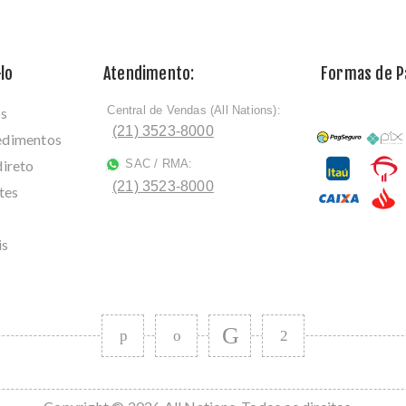
lo
Atendimento:
Formas de 
Central de Vendas (All Nations):
os
ﾠ
(21) 3523-8000
cedimentos
direto
SAC / RMA:
ﾠ
(21) 3523-8000
tes
is