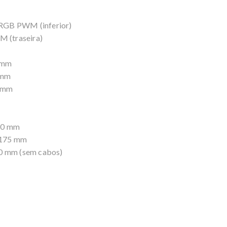
ARGB PWM (inferior)
 (traseira)
0 mm
 mm
0 mm
40 mm
 175 mm
0 mm (sem cabos)