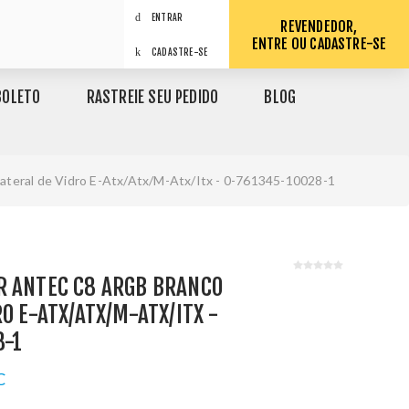
ENTRAR
REVENDEDOR,
ENTRE OU CADASTRE-SE
CADASTRE-SE
BOLETO
RASTREIE SEU PEDIDO
BLOG
teral de Vidro E-Atx/Atx/M-Atx/Itx - 0-761345-10028-1
R ANTEC C8 ARGB BRANCO
O E-ATX/ATX/M-ATX/ITX -
8-1
C
1