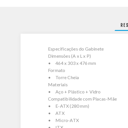
RE
Especificações do Gabinete
Dimensões (A x L x P)
• 464 x 303 x 476 mm
Formato
• Torre Cheia
Materiais
• Aço + Plástico + Vidro
Compatibilidade com Placas-Mãe
• E-ATX (280 mm)
• ATX
• Micro-ATX
• ITX