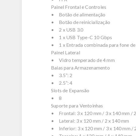
Painel Frontal e Controles
• Botão de alimentação
• Botão de reinicialização
• 2 x USB 3.0
• 1 x USB Type-C 10 Gbps
• 1 x Entrada combinada para fone de
Painel Lateral
• Vidro temperado de 4 mm
Baias para Armazenamento
• 3.5”: 2
• 2.5”: 4
Slots de Expansão
• 8
Suporte para Ventoinhas
• Frontal: 3 x 120 mm / 3 x 140 mm / 
• Lateral: 3 x 120 mm / 2 x 140 mm
• Inferior: 3 x 120 mm / 3 x 140 mm /
• Traseira: 1 x 120 mm / 1 x 140 mm