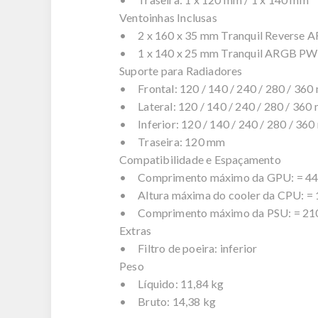
Ventoinhas Inclusas
• 2 x 160 x 35 mm Tranquil Reverse 
• 1 x 140 x 25 mm Tranquil ARGB PWM
Suporte para Radiadores
• Frontal: 120 / 140 / 240 / 280 / 36
• Lateral: 120 / 140 / 240 / 280 / 360
• Inferior: 120 / 140 / 240 / 280 / 36
• Traseira: 120 mm
Compatibilidade e Espaçamento
• Comprimento máximo da GPU: = 4
• Altura máxima do cooler da CPU: =
• Comprimento máximo da PSU: = 21
Extras
• Filtro de poeira: inferior
Peso
• Líquido: 11,84 kg
• Bruto: 14,38 kg