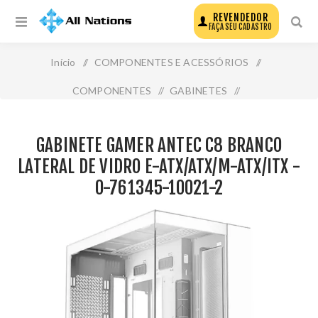
REVENDEDOR
FAÇA SEU CADASTRO
Início
/
COMPONENTES E ACESSÓRIOS
/
COMPONENTES
/
GABINETES
/
Gabinete Gamer Antec C8 Branco Lateral de Vidro E-
GABINETE GAMER ANTEC C8 BRANCO
Atx/Atx/M-Atx/Itx - 0-761345-10021-2
LATERAL DE VIDRO E-ATX/ATX/M-ATX/ITX -
0-761345-10021-2