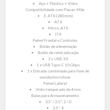
• Aço + Plástico + Vidro
Compatibilidade com Placas-Mãe
• E-ATX (280 mm)
• ATX
• Micro-ATX
• ITX
Painel Frontal e Controles
• Botão de alimentação
• Botão de reinicialização
• 2 x USB 3.0
• 1 x USB Type-C 10 Gbps
• 1 x Entrada combinada para fone de
ouvido/microfone
Painel Lateral
• Vidro temperado de 4 mm
Baias para Armazenamento
• 3.5” / 2.5”: 2 / 0
• 2.5”: 4