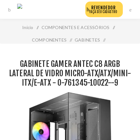
REVENDEDOR
FAÇA SEU CADASTRO
Início
/
COMPONENTES E ACESSÓRIOS
/
COMPONENTES
/
GABINETES
/
Gabinete Gamer Antec C8 Argb Lateral de Vidro Micro-
GABINETE GAMER ANTEC C8 ARGB
Atx/Atx/Mini-Itx/E-Atx - 0-761345-10022--9
LATERAL DE VIDRO MICRO-ATX/ATX/MINI-
ITX/E-ATX - 0-761345-10022--9