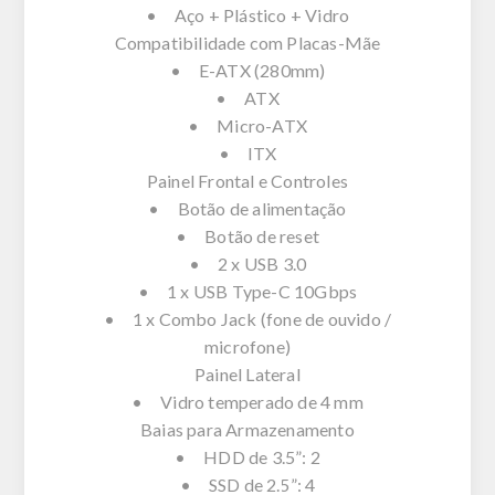
• Aço + Plástico + Vidro
Compatibilidade com Placas-Mãe
• E-ATX (280mm)
• ATX
• Micro-ATX
• ITX
Painel Frontal e Controles
• Botão de alimentação
• Botão de reset
• 2 x USB 3.0
• 1 x USB Type-C 10Gbps
• 1 x Combo Jack (fone de ouvido /
microfone)
Painel Lateral
• Vidro temperado de 4 mm
Baias para Armazenamento
• HDD de 3.5”: 2
• SSD de 2.5”: 4