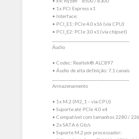
• x4: Ryzen™ 8500 / 8300
• 1x PCI Express x1
• Interface:
• PCI_E1: PCIe 4.0 x16 (via CPU)
• PCI_E2: PCIe 3.0 x1 (via chipset)
________________________________________
Áudio
• Codec: Realtek® ALC897
• Áudio de alta definição: 7.1 canais
________________________________________
Armazenamento
• 1x M.2 (M2_1 – via CPU)
• Suporte até PCIe 4.0 x4
• Compatível com tamanhos 2280 / 22
• 2x SATA 6 Gb/s
• Suporte M.2 por processador: