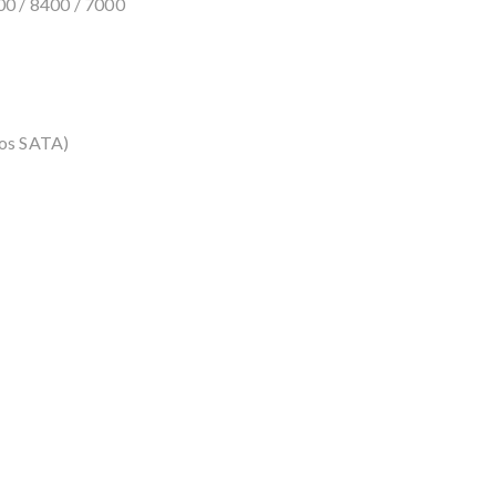
00 / 8400 / 7000
vos SATA)