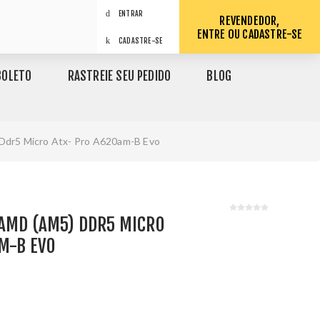
ENTRAR
REVENDEDOR,
ENTRE OU CADASTRE-SE
CADASTRE-SE
BOLETO
RASTREIE SEU PEDIDO
BLOG
Ddr5 Micro Atx- Pro A620am-B Evo
 AMD (AM5) DDR5 MICRO
M-B EVO
1