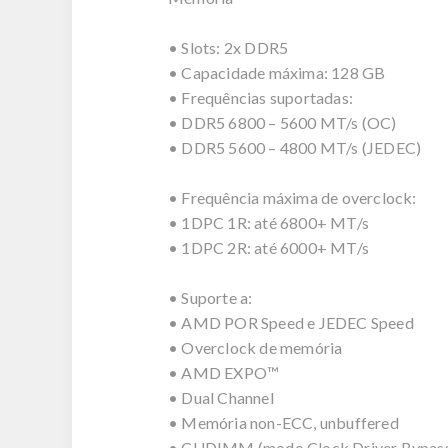
• Slots: 2x DDR5
• Capacidade máxima: 128 GB
• Frequências suportadas:
• DDR5 6800 – 5600 MT/s (OC)
• DDR5 5600 – 4800 MT/s (JEDEC)
• Frequência máxima de overclock:
• 1DPC 1R: até 6800+ MT/s
• 1DPC 2R: até 6000+ MT/s
• Suporte a:
• AMD POR Speed e JEDEC Speed
• Overclock de memória
• AMD EXPO™
• Dual Channel
• Memória non-ECC, unbuffered
• CUDIMM (modo Clock Driver Bypass