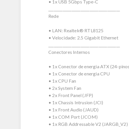
• 1x USB 5Gbps Type-C
________________________________________
Rede
• LAN: Realtek® RTL8125
• Velocidade: 2.5 Gigabit Ethernet
________________________________________
Conectores Internos
• 1x Conector de energia ATX (24-pino
• 1x Conector de energia CPU
• 1x CPU Fan
• 2x System Fan
• 2x Front Panel (JFP)
• 1x Chassis Intrusion (JCI)
• 1x Front Audio (JAUD)
• 1x COM Port (JCOM)
• 1x RGB Addressable V2 (JARGB_V2)