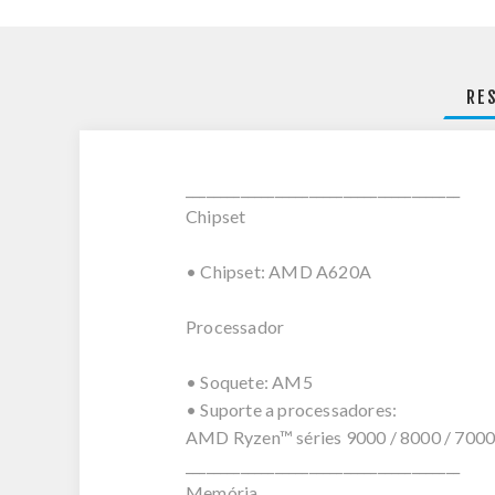
RE
________________________________________
Chipset
• Chipset: AMD A620A
Processador
• Soquete: AM5
• Suporte a processadores:
AMD Ryzen™ séries 9000 / 8000 / 7000
________________________________________
Memória