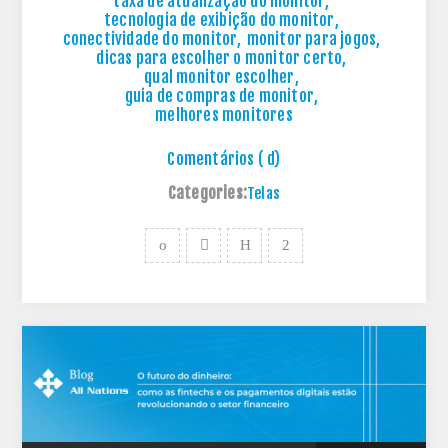
taxa de atualização do monitor
,
tecnologia de exibição do monitor
,
conectividade do monitor
,
monitor para jogos
,
dicas para escolher o monitor certo
,
qual monitor escolher
,
guia de compras de monitor
,
melhores monitores
Comentários ( d)
Categories:
Telas