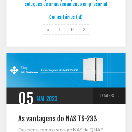
soluções de armazenamento empresarial
Comentários ( d)
05
DETALHES
MAI
2023
As vantagens do NAS TS-233
Descubra como o storage NAS da QNAP