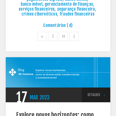
banco móvel
,
gerenciamento de finanças
,
serviços financeiros
,
segurança financeira
,
crimes cibernéticos
,
fraudes financeiras
Comentários ( d)
17
DETALHES
MAR
2023
Explore novos horizontes: como