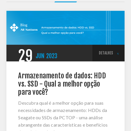
29
DETALHES
JUN
2023
Armazenamento de dados: HDD
vs. SSD - Qual a melhor opção
para você?
Descubra qual é a melhor opção para suas
necessidades de armazenamento: HDDs da
Seagate ou SSDs da PCTOP - uma análise
abrangente das características e benefícios