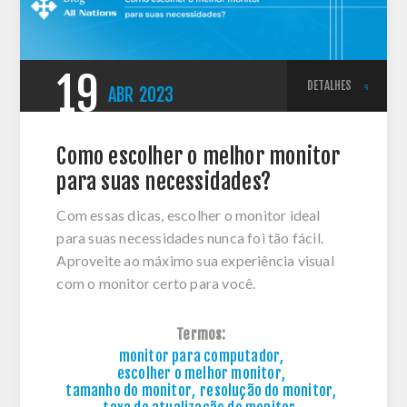
19
DETALHES
ABR
2023
Como escolher o melhor monitor
para suas necessidades?
Com essas dicas, escolher o monitor ideal
para suas necessidades nunca foi tão fácil.
Aproveite ao máximo sua experiência visual
com o monitor certo para você.
Termos:
monitor para computador
,
escolher o melhor monitor
,
tamanho do monitor
,
resolução do monitor
,