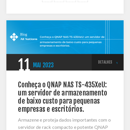
11
DETALHES
MAI
2023
Conheça o QNAP NAS TS-435XeU:
um servidor de armazenamento
de baixo custo para pequenas
empresas e escritórios.
Armazene e proteja dados importantes com o
servidor de rack compacto e potente QNAP