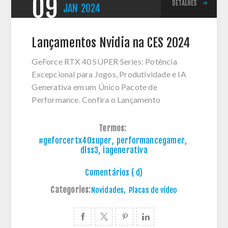
09
DETALHES
JAN
2024
Lançamentos Nvidia na CES 2024
GeForce RTX 40 SUPER Series: Potência
Excepcional para Jogos, Produtividade e IA
Generativa em um Único Pacote de
Performance. Confira o Lançamento
Termos:
#geforcertx40super
,
performancegamer
,
dlss3
,
iagenerativa
Comentários ( d)
Categories:
Novidades
,
Placas de vídeo