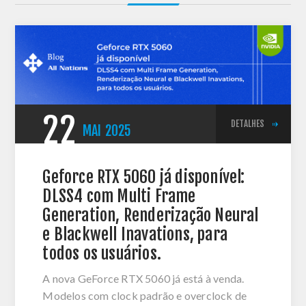
22
DETALHES
MAI
2025
Geforce RTX 5060 já disponível:
DLSS4 com Multi Frame
Generation, Renderização Neural
e Blackwell Inavations, para
todos os usuários.
A nova GeForce RTX 5060 já está à venda.
Modelos com clock padrão e overclock de