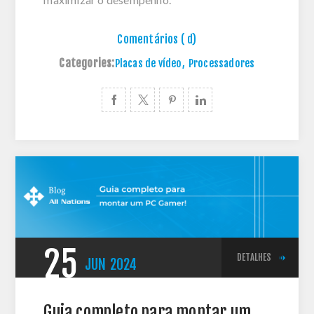
Comentários ( d)
Categories:
Placas de vídeo
,
Processadores
25
DETALHES
JUN
2024
Guia completo para montar um