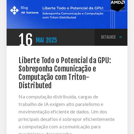
16
DETALHES
MAI
2025
Liberte Todo o Potencial da GPU:
Sobreponha Comunicação e
Computação com Triton-
Distributed
Na computação distribuída, cargas de
trabalho de IA exigem alto paralelismo e
movimentação eficiente de dados. Um dos
principais desafios é sobrepor eficientemente
a computação com a comunicação para
maximizar o desempenho.