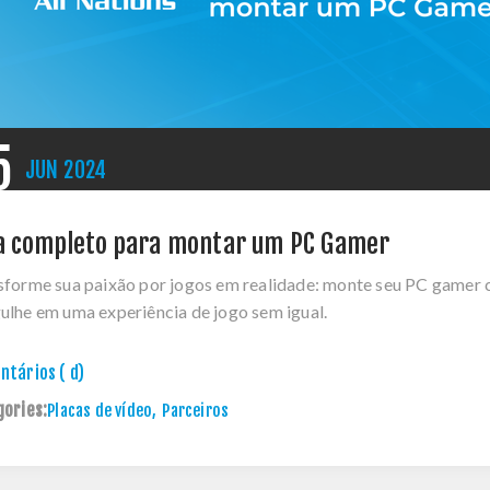
5
JUN
2024
a completo para montar um PC Gamer
sforme sua paixão por jogos em realidade: monte seu PC gamer 
ulhe em uma experiência de jogo sem igual.
tários ( d)
gories:
Placas de vídeo
,
Parceiros