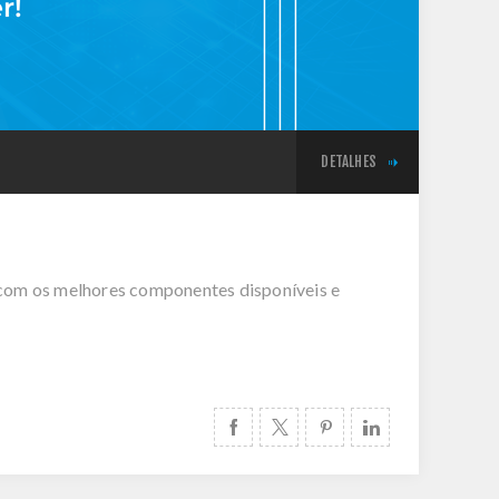
DETALHES
com os melhores componentes disponíveis e