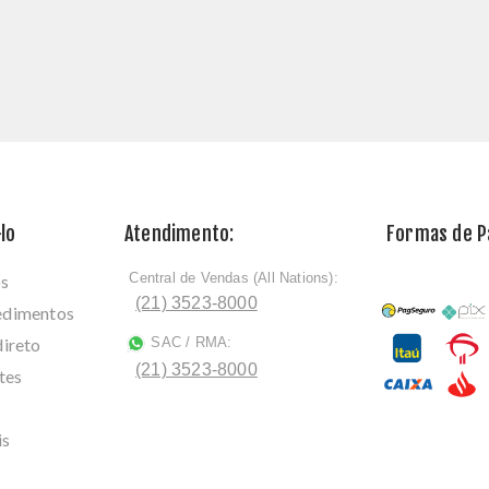
lo
Atendimento:
Formas de 
Central de Vendas (All Nations):
os
ﾠ
(21) 3523-8000
cedimentos
direto
SAC / RMA:
ﾠ
(21) 3523-8000
tes
is