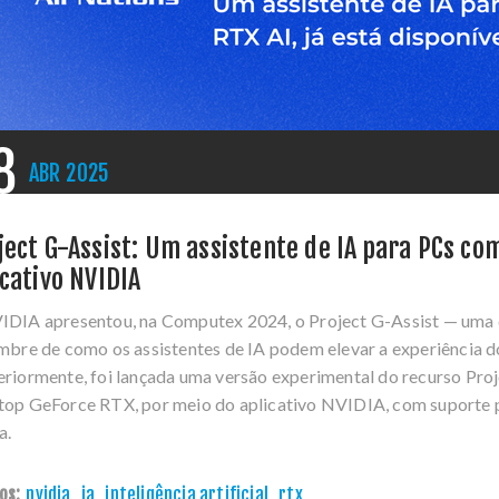
8
ABR
2025
ject G-Assist: Um assistente de IA para PCs com
icativo NVIDIA
IDIA apresentou, na Computex 2024, o Project G-Assist — uma
mbre de como os assistentes de IA podem elevar a experiência d
riormente, foi lançada uma versão experimental do recurso Proj
top GeForce RTX, por meio do aplicativo NVIDIA, com suporte 
a.
os:
nvidia
,
ia
,
inteligência artificial
,
rtx