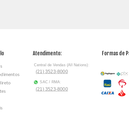
lo
Atendimento:
Formas de 
Central de Vendas (All Nations):
os
ﾠ
(21) 3523-8000
cedimentos
direto
SAC / RMA:
ﾠ
(21) 3523-8000
tes
is