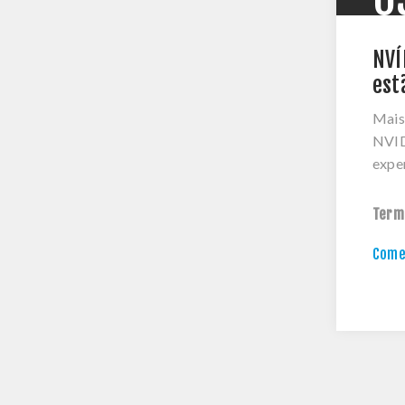
NVÍ
est
Mais
NVID
expe
Term
Comen