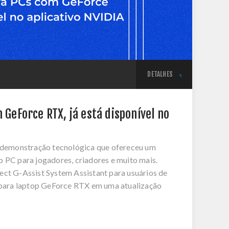
DETALHES
 GeForce RTX, já está disponível no
 demonstração tecnológica que ofereceu um
o PC para jogadores, criadores e muito mais.
ect G-Assist System Assistant para usuários de
para laptop GeForce RTX em uma atualização