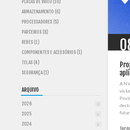
PLACAS DE VÍDEO (10)
ARMAZENAMENTO (6)
PROCESSADORES (5)
PARCEIROS (8)
0
REDES (1)
COMPONENTES E ACESSÓRIOS (1)
TELAS (4)
Pro
apl
SEGURANÇA (1)
A NV
ARQUIVO
vislu
Poste
2026
desk
futur
2025
2024
Term