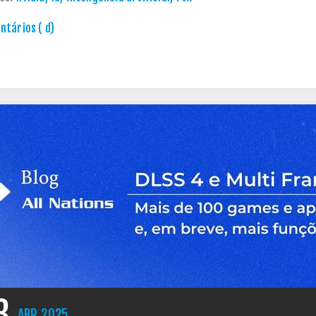
tários ( d)
3
ABR
2025