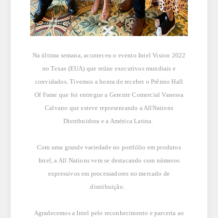
Na última semana, aconteceu o evento Intel Vision 2022
no Texas (EUA) que reúne executivos mundiais e
convidados. Tivemos a honra de receber o Prêmio Hall
Of
Fame
que foi entregue a Gerente Comercial Vanessa
Calvano
que esteve representando a
All
Nations
Distribuidora e a América Latina.
Com uma grande variedade no portfólio em produtos
Intel, a
All
Nations
vem se destacando com números
expressivos em processadores no mercado de
distribuição.
Agradecemos a Intel pelo reconhecimento e parceria ao