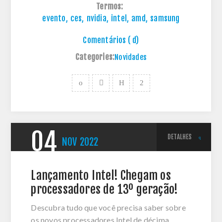
Termos:
evento
,
ces
,
nvidia
,
intel
,
amd
,
samsung
Comentários ( d)
Categories:
Novidades
04
DETALHES
NOV
2022
Lançamento Intel! Chegam os
processadores de 13º geração!
Descubra tudo que você precisa saber sobre
os novos processadores Intel de décima