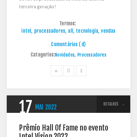
terceira geração!
Termos:
intel
,
processadores
,
all
,
tecnologia
,
vendas
Comentários ( d)
Categories:
Novidades
,
Processadores
17
DETALHES
MAI
2022
Prêmio Hall Of Fame no evento
Intel Vision 2022