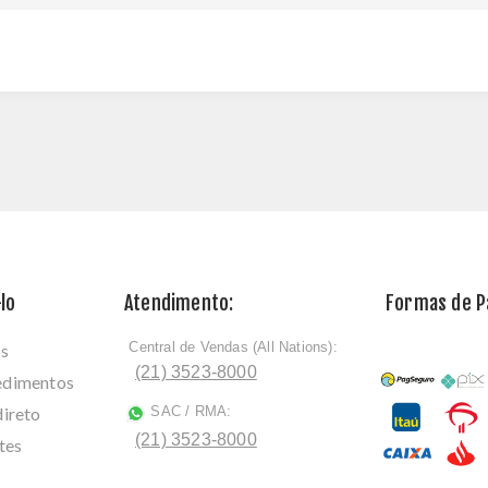
lo
Atendimento:
Formas de 
Central de Vendas (All Nations):
os
ﾠ
(21) 3523-8000
cedimentos
direto
SAC / RMA:
ﾠ
(21) 3523-8000
tes