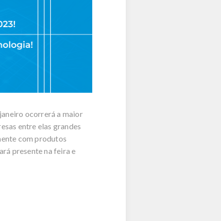
janeiro ocorrerá a maior
esas entre elas grandes
omente com produtos
ará presente na feira e