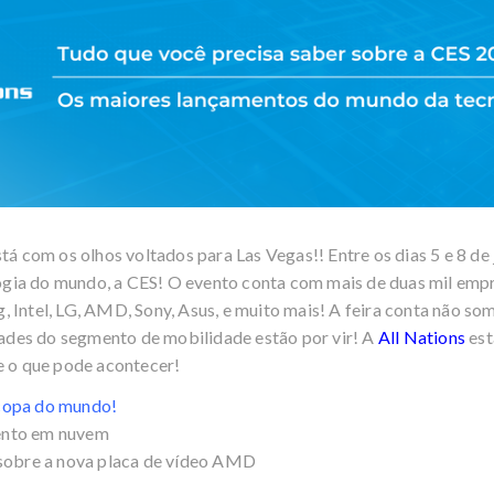
á com os olhos voltados para Las Vegas!! Entre os dias 5 e 8 de 
logia do mundo, a CES! O evento conta com mais de duas mil empr
Intel, LG, AMD, Sony, Asus, e muito mais! A feira conta não s
dades do segmento de mobilidade estão por vir! A
All Nations
est
 o que pode acontecer!
 copa do mundo!
nto em nuvem
sobre a nova placa de vídeo AMD