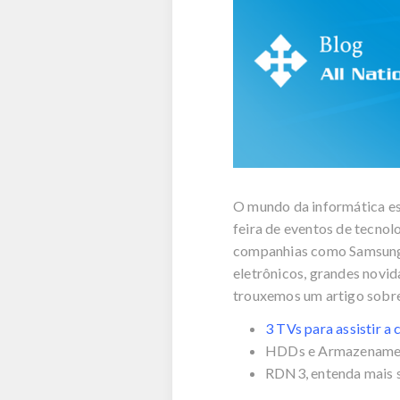
O mundo da informática est
feira de eventos de tecno
companhias como Samsung, 
eletrônicos, grandes novi
trouxemos um artigo sobre
3 TVs para assistir a
HDDs e Armazename
RDN3, entenda mais 