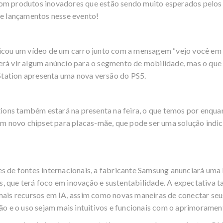
m produtos inovadores que estão sendo muito esperados pelos 
e lançamentos nesse evento!
cou um vídeo de um carro junto com a mensagem “vejo você em L
á vir algum anúncio para o segmento de mobilidade, mas o que
Station apresenta uma nova versão do PS5.
ions também estará na presenta na feira, o que temos por enqua
um novo chipset para placas-mãe, que pode ser uma solução indi
 de fontes internacionais, a fabricante Samsung anunciará uma 
gs, que terá foco em inovação e sustentabilidade. A expectativa
ais recursos em IA, assim como novas maneiras de conectar seus
o e o uso sejam mais intuitivos e funcionais com o aprimoramen