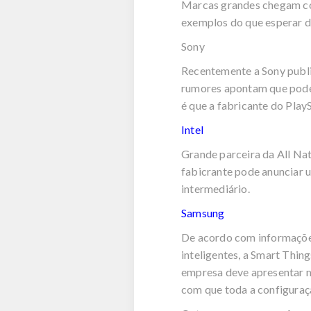
Marcas grandes chegam co
exemplos do que esperar d
Sony
Recentemente a Sony publi
rumores apontam que poder
é que a fabricante do Play
Intel
Grande parceira da All Nat
fabicrante pode anunciar 
intermediário.
Samsung
De acordo com informações
inteligentes, a Smart Thin
empresa deve apresentar m
com que toda a configuraçã