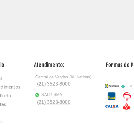
lo
Atendimento:
Formas de 
Central de Vendas (All Nations):
os
ﾠ
(21) 3523-8000
cedimentos
direto
SAC / RMA:
ﾠ
(21) 3523-8000
tes
is