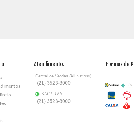
lo
Atendimento:
Formas de 
Central de Vendas (All Nations):
os
ﾠ
(21) 3523-8000
cedimentos
direto
SAC / RMA:
ﾠ
(21) 3523-8000
tes
is