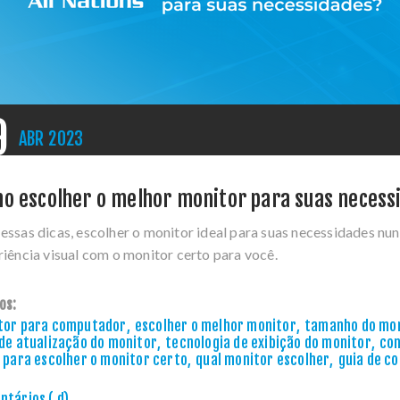
9
ABR
2023
o escolher o melhor monitor para suas necess
ssas dicas, escolher o monitor ideal para suas necessidades nun
iência visual com o monitor certo para você.
os:
tor para computador
,
escolher o melhor monitor
,
tamanho do mo
de atualização do monitor
,
tecnologia de exibição do monitor
,
con
 para escolher o monitor certo
,
qual monitor escolher
,
guia de c
tários ( d)