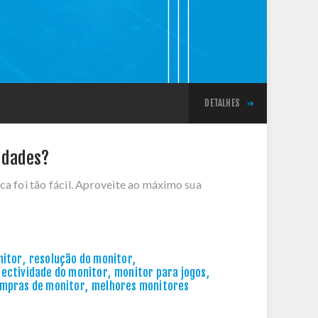
DETALHES
idades?
ca foi tão fácil. Aproveite ao máximo sua
nitor
,
resolução do monitor
,
ectividade do monitor
,
monitor para jogos
,
ompras de monitor
,
melhores monitores