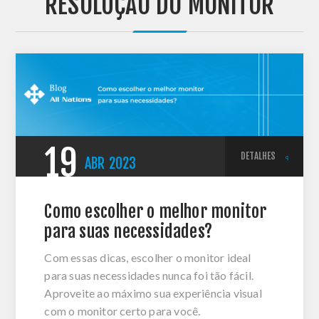
'RESOLUÇÃO DO MONITOR'
19
DETALHES
ABR
2023
Como escolher o melhor monitor
para suas necessidades?
Com essas dicas, escolher o monitor ideal
para suas necessidades nunca foi tão fácil.
Aproveite ao máximo sua experiência visual
com o monitor certo para você.