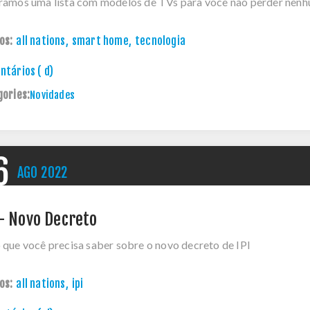
ramos uma lista com modelos de TVs para você não perder nenh
os:
all nations
,
smart home
,
tecnologia
tários ( d)
gories:
Novidades
6
AGO
2022
 - Novo Decreto
 que você precisa saber sobre o novo decreto de IPI
os:
all nations
,
ipi