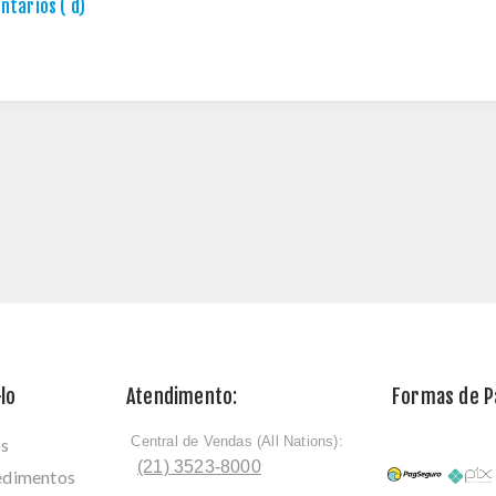
tários ( d)
lo
Atendimento:
Formas de 
Central de Vendas (All Nations):
os
ﾠ
(21) 3523-8000
cedimentos