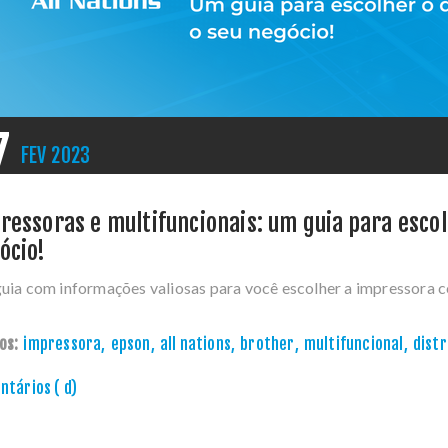
7
FEV
2023
ressoras e multifuncionais: um guia para escolh
ócio!
uia com informações valiosas para você escolher a impressora c
os:
impressora
,
epson
,
all nations
,
brother
,
multifuncional
,
distr
tários ( d)