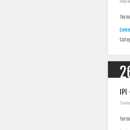
Sepa
Term
Comen
Cate
2
IPI
Tudo
Term