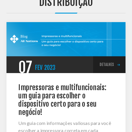
'DISTRIBUIÇÃO'
07
DETALHES
FEV
2023
Impressoras e multifuncionais:
um guia para escolher o
dispositivo certo para o seu
negócio!
Um guia com informações valiosas para você
escolher a impressora correta em cada