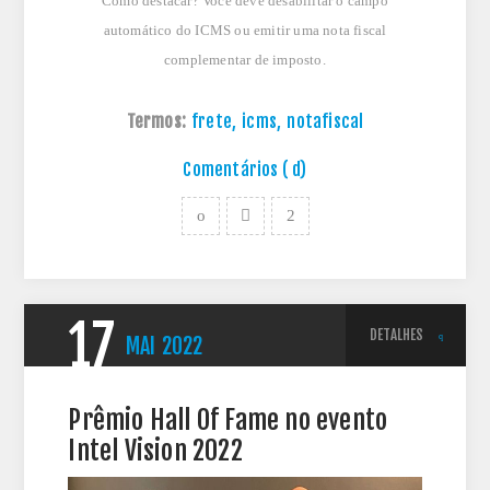
Como destacar? Você deve desabilitar o campo
automático do ICMS ou emitir uma nota fiscal
complementar de imposto.
Termos:
frete
,
icms
,
notafiscal
Comentários ( d)
17
DETALHES
MAI
2022
Prêmio Hall Of Fame no evento
Intel Vision 2022