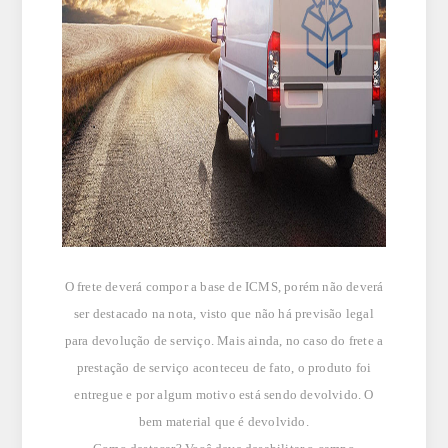
O frete deverá compor a base de ICMS, porém não deverá
ser destacado na nota, visto que não há previsão legal
para devolução de serviço. Mais ainda, no caso do frete a
prestação de serviço aconteceu de fato, o produto foi
entregue e por algum motivo está sendo devolvido. O
bem material que é devolvido.