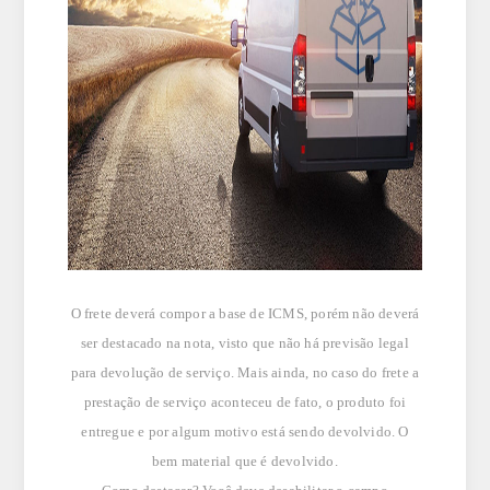
O frete deverá compor a base de ICMS, porém não deverá
ser destacado na nota, visto que não há previsão legal
para devolução de serviço. Mais ainda, no caso do frete a
prestação de serviço aconteceu de fato, o produto foi
entregue e por algum motivo está sendo devolvido. O
bem material que é devolvido.