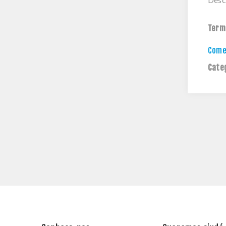
Term
Comen
Cate