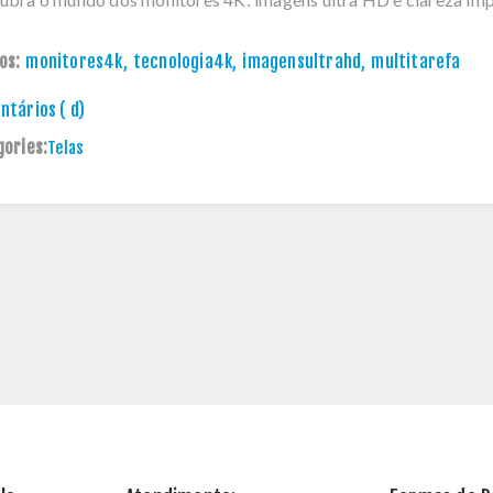
os:
monitores4k
,
tecnologia4k
,
imagensultrahd
,
multitarefa
tários ( d)
gories:
Telas