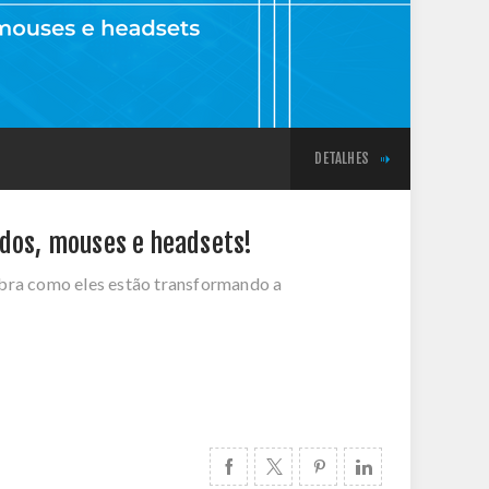
DETALHES
ados, mouses e headsets!
ubra como eles estão transformando a