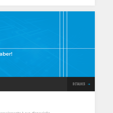
DETALHES
ressionante à sua disposição