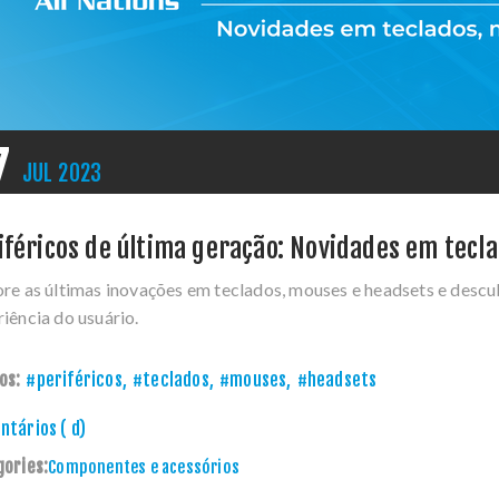
7
JUL
2023
iféricos de última geração: Novidades em tecl
ore as últimas inovações em teclados, mouses e headsets e desc
iência do usuário.
os:
#periféricos
,
#teclados
,
#mouses
,
#headsets
tários ( d)
gories:
Componentes e acessórios