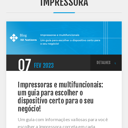
'IMPRESSORA'
07
DETALHES
FEV
2023
Impressoras e multifuncionais:
um guia para escolher o
dispositivo certo para o seu
negócio!
Um guia com informações valiosas para você
escolher a impressora correta em cada