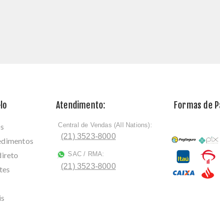
lo
Atendimento:
Formas de 
Central de Vendas (All Nations):
os
ﾠ
(21) 3523-8000
cedimentos
direto
SAC / RMA:
ﾠ
(21) 3523-8000
tes
is