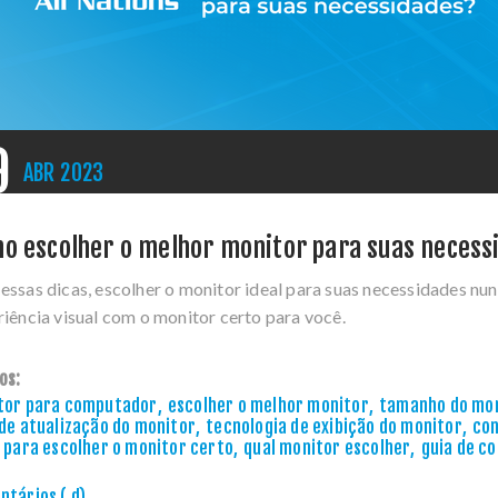
9
ABR
2023
o escolher o melhor monitor para suas necess
ssas dicas, escolher o monitor ideal para suas necessidades nun
iência visual com o monitor certo para você.
os:
tor para computador
,
escolher o melhor monitor
,
tamanho do mo
de atualização do monitor
,
tecnologia de exibição do monitor
,
con
 para escolher o monitor certo
,
qual monitor escolher
,
guia de c
tários ( d)