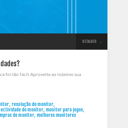
DETALHES
idades?
ca foi tão fácil. Aproveite ao máximo sua
nitor
,
resolução do monitor
,
ectividade do monitor
,
monitor para jogos
,
ompras de monitor
,
melhores monitores