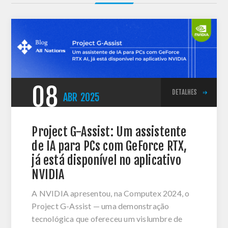
08
DETALHES
ABR
2025
Project G-Assist: Um assistente
de IA para PCs com GeForce RTX,
já está disponível no aplicativo
NVIDIA
A NVIDIA apresentou, na Computex 2024, o
Project G-Assist — uma demonstração
tecnológica que ofereceu um vislumbre de