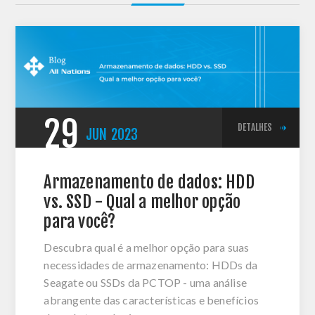
29
DETALHES
JUN
2023
Armazenamento de dados: HDD
vs. SSD - Qual a melhor opção
para você?
Descubra qual é a melhor opção para suas
necessidades de armazenamento: HDDs da
Seagate ou SSDs da PCTOP - uma análise
abrangente das características e benefícios